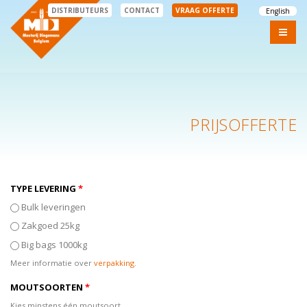
DISTRIBUTEURS
CONTACT
VRAAG OFFERTE
English
PRIJSOFFERTE
TYPE LEVERING
*
Bulk leveringen
Zakgoed 25kg
Big bags 1000kg
Meer informatie over
verpakking.
MOUTSOORTEN
*
Kies minstens één moutsoort.