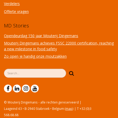
Verdelers
Offerte vragen
MD Stories
Opendeurdag 150 jaar Mouterij Dingemans
Mouterij Dingemans achieves FSSC 22000 certification, reaching
a new milestone in food safety
Zo open je handig onze moutzakken
Zoekveld
Zoeken
© Mouterij Dingemans - alle rechten gereserveerd |
Laageind 43 • B-2940 Stabroek • Belgium (
map
) | T +32 (0)3
568.68.68