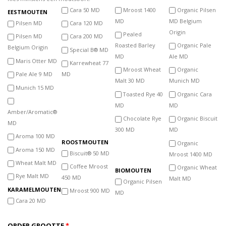
Cara 50 MD
Mroost 1400
Organic Pilsen
MD
MD Belgium
Pilsen MD
Cara 120 MD
Origin
Pealed
Pilsen MD
Cara 200 MD
Roasted Barley
Organic Pale
Belgium Origin
Special B® MD
MD
Ale MD
Maris Otter MD
Karrewheat 77
Mroost Wheat
Organic
Pale Ale 9 MD
MD
Malt 30 MD
Munich MD
Munich 15 MD
Spacer
Toasted Rye 40
Organic Cara
Spacer
MD
MD
Amber/Aromatic®
Spacer
Chocolate Rye
Organic Biscuit
MD
300 MD
MD
Spacer
Aroma 100 MD
Organic
Spacer
Aroma 150 MD
Biscuit® 50 MD
Mroost 1400 MD
Spacer
Wheat Malt MD
Coffee Mroost
Organic Wheat
Rye Malt MD
450 MD
Malt MD
Organic Pilsen
Mroost 900 MD
MD
Spacer
Cara 20 MD
Spacer
ORDER GROOTTE
*