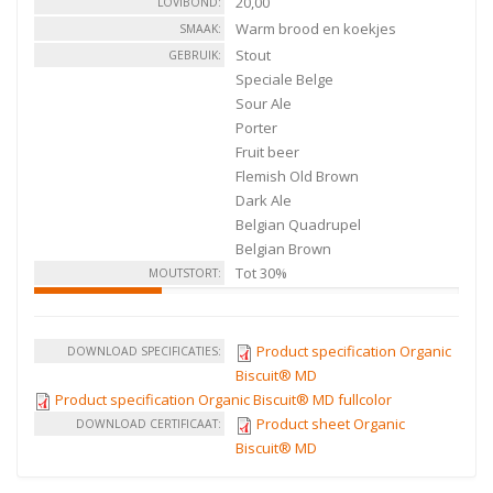
20,00
LOVIBOND:
Warm brood en koekjes
SMAAK:
Stout
GEBRUIK:
Speciale Belge
Sour Ale
Porter
Fruit beer
Flemish Old Brown
Dark Ale
Belgian Quadrupel
Belgian Brown
Tot 30%
MOUTSTORT:
Product specification Organic
DOWNLOAD SPECIFICATIES:
Biscuit® MD
Product specification Organic Biscuit® MD fullcolor
Product sheet Organic
DOWNLOAD CERTIFICAAT:
Biscuit® MD