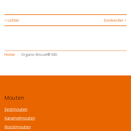
< Lichter
Donkerder >
Home
Organic Biscuit® MD
Mouten
Eestmouten
Karamelmouten
Roostmouten