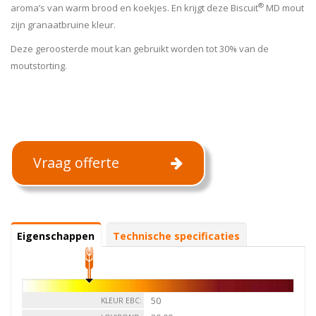
®
aroma’s van warm brood en koekjes. En krijgt deze Biscuit
MD mout
zijn granaatbruine kleur.
Deze geroosterde mout kan gebruikt worden tot 30% van de
moutstorting.
Vraag offerte
Specifications
Eigenschappen
(actieve
Technische specificaties
tabblad)
50
KLEUR EBC: